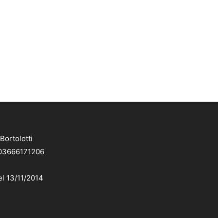
Bortolotti
. 03666171206
el 13/11/2014