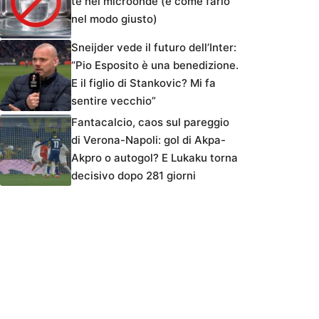
tè nel microonde (e come farlo
nel modo giusto)
Sneijder vede il futuro dell’Inter:
“Pio Esposito è una benedizione.
E il figlio di Stankovic? Mi fa
sentire vecchio”
Fantacalcio, caos sul pareggio
di Verona-Napoli: gol di Akpa-
Akpro o autogol? E Lukaku torna
decisivo dopo 281 giorni