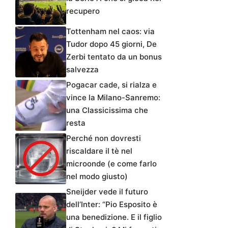
recupero
Tottenham nel caos: via
Tudor dopo 45 giorni, De
Zerbi tentato da un bonus
salvezza
Pogacar cade, si rialza e
vince la Milano-Sanremo:
una Classicissima che
resta
Perché non dovresti
riscaldare il tè nel
microonde (e come farlo
nel modo giusto)
Sneijder vede il futuro
dell’Inter: “Pio Esposito è
una benedizione. E il figlio