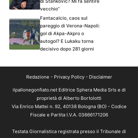
di Stankovic? Mi fa sentire
vecchio”
Fantacalcio, caos sul
pareggio di Verona-Napoli:
gol di Akpa-Akpro o
autogol? E Lukaku torna
decisivo dopo 281 giorni
Redazione
-
Privacy Policy
-
Disclaimer
ilpallonegonfiato.net Editrice Sphera Media Srls e di
proprietà di Alberto Bortolotti
Via Enrico Mattei n. 92, 40138 Bologna (BO) - Codice
Fiscale e Partita I.V.A. 03666171206
Testata Giornalistica registrata presso il Tribunale di