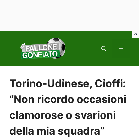
Vai
al
MENU
contenuto
Torino-Udinese, Cioffi:
“Non ricordo occasioni
clamorose o svarioni
della mia squadra”