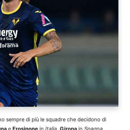
ano sempre di più le squadre che decidono di
gna
e
Frosinone
in
Italia
,
Girona
in
Spagna
,