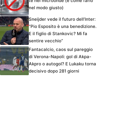
tè nel microonde (e come farlo
nel modo giusto)
Sneijder vede il futuro dell’Inter:
“Pio Esposito è una benedizione.
E il figlio di Stankovic? Mi fa
sentire vecchio”
Fantacalcio, caos sul pareggio
di Verona-Napoli: gol di Akpa-
Akpro o autogol? E Lukaku torna
decisivo dopo 281 giorni