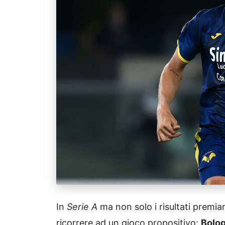
In
Serie A
ma non solo i risultati premi
ricorrere ad un gioco propositivo:
Bolo