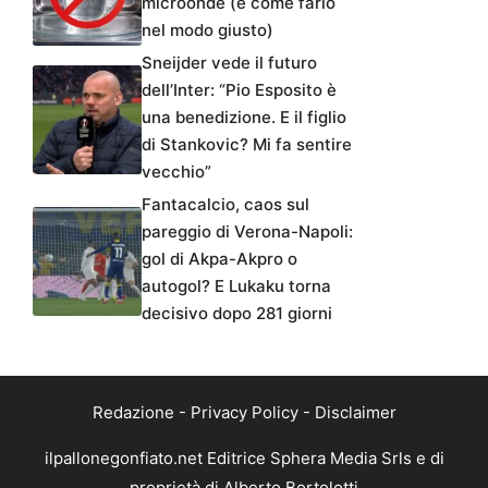
microonde (e come farlo
nel modo giusto)
Sneijder vede il futuro
dell’Inter: “Pio Esposito è
una benedizione. E il figlio
di Stankovic? Mi fa sentire
vecchio”
Fantacalcio, caos sul
pareggio di Verona-Napoli:
gol di Akpa-Akpro o
autogol? E Lukaku torna
decisivo dopo 281 giorni
Redazione
-
Privacy Policy
-
Disclaimer
ilpallonegonfiato.net Editrice Sphera Media Srls e di
proprietà di Alberto Bortolotti