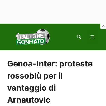
Vai
al
MENU
contenuto
Genoa-Inter: proteste
rossoblù per il
vantaggio di
Arnautovic