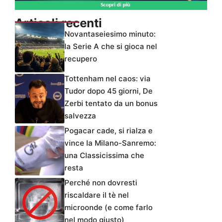
Articoli recenti
Novantaseiesimo minuto:
la Serie A che si gioca nel
recupero
Tottenham nel caos: via
Tudor dopo 45 giorni, De
Zerbi tentato da un bonus
salvezza
Pogacar cade, si rialza e
vince la Milano-Sanremo:
una Classicissima che
resta
Perché non dovresti
riscaldare il tè nel
microonde (e come farlo
nel modo giusto)