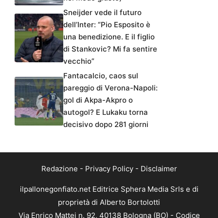
Sneijder vede il futuro
dell’Inter: “Pio Esposito è
una benedizione. E il figlio
di Stankovic? Mi fa sentire
vecchio”
Fantacalcio, caos sul
pareggio di Verona-Napoli:
gol di Akpa-Akpro o
autogol? E Lukaku torna
decisivo dopo 281 giorni
Redazione
-
Privacy Policy
-
Disclaimer
ilpallonegonfiato.net Editrice Sphera Media Srls e di
proprietà di Alberto Bortolotti
Via Enrico Mattei n. 92, 40138 Bologna (BO) - Codice