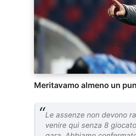
Meritavamo almeno un pu
Le assenze non devono rap
venire qui senza 8 giocator
gara. Abbiamo confermato l