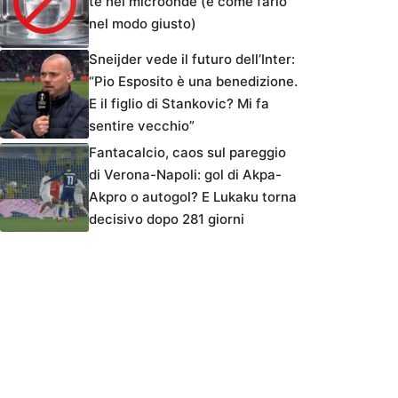
tè nel microonde (e come farlo
nel modo giusto)
Sneijder vede il futuro dell’Inter:
“Pio Esposito è una benedizione.
E il figlio di Stankovic? Mi fa
sentire vecchio”
Fantacalcio, caos sul pareggio
di Verona-Napoli: gol di Akpa-
Akpro o autogol? E Lukaku torna
decisivo dopo 281 giorni