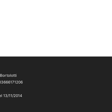
Bortolotti
. 03666171206
el 13/11/2014