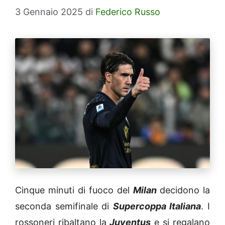
3 Gennaio 2025
di
Federico Russo
Cinque minuti di fuoco del
Milan
decidono la
seconda semifinale di
Supercoppa Italiana
. I
rossoneri ribaltano la
Juventus
e si regalano