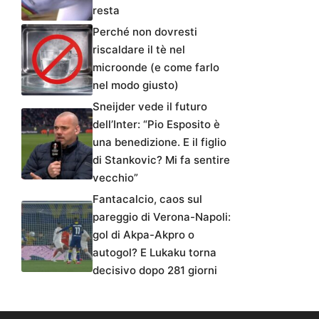
resta
Perché non dovresti
riscaldare il tè nel
microonde (e come farlo
nel modo giusto)
Sneijder vede il futuro
dell’Inter: “Pio Esposito è
una benedizione. E il figlio
di Stankovic? Mi fa sentire
vecchio”
Fantacalcio, caos sul
pareggio di Verona-Napoli:
gol di Akpa-Akpro o
autogol? E Lukaku torna
decisivo dopo 281 giorni