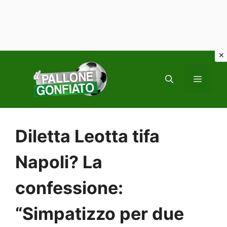
Vai
al
MENU
contenuto
Diletta Leotta tifa
Napoli? La
confessione:
“Simpatizzo per due