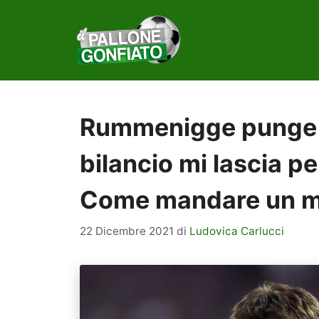
Vai
al
contenuto
Rummenigge punge l
bilancio mi lascia p
Come mandare un m
22 Dicembre 2021
di
Ludovica Carlucci