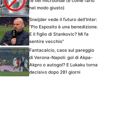
tè nel microonde (e come farlo
nel modo giusto)
Sneijder vede il futuro dell’Inter:
“Pio Esposito è una benedizione.
E il figlio di Stankovic? Mi fa
sentire vecchio”
Fantacalcio, caos sul pareggio
di Verona-Napoli: gol di Akpa-
Akpro o autogol? E Lukaku torna
decisivo dopo 281 giorni