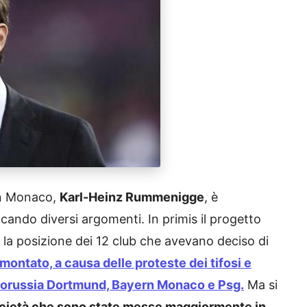
rn Monaco,
Karl-Heinz Rummenigge
, è
cando diversi argomenti. In primis il progetto
 la posizione dei 12 club che avevano deciso di
montato, a causa delle proteste dei tifosi e
Borussia Dortmund, Bayern Monaco e Psg.
Ma si
società che sono state messe maggiormente in